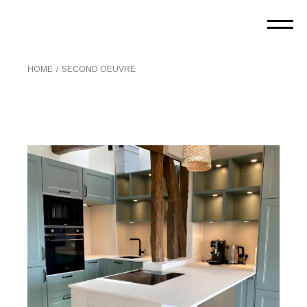
Skip
to
the
content
HOME
SECOND OEUVRE